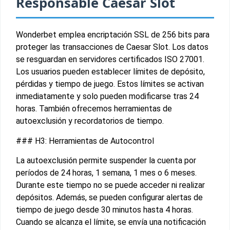
Responsable Caesar Slot
Wonderbet emplea encriptación SSL de 256 bits para
proteger las transacciones de Caesar Slot. Los datos
se resguardan en servidores certificados ISO 27001.
Los usuarios pueden establecer límites de depósito,
pérdidas y tiempo de juego. Estos límites se activan
inmediatamente y solo pueden modificarse tras 24
horas. También ofrecemos herramientas de
autoexclusión y recordatorios de tiempo.
### H3: Herramientas de Autocontrol
La autoexclusión permite suspender la cuenta por
períodos de 24 horas, 1 semana, 1 mes o 6 meses.
Durante este tiempo no se puede acceder ni realizar
depósitos. Además, se pueden configurar alertas de
tiempo de juego desde 30 minutos hasta 4 horas.
Cuando se alcanza el límite, se envía una notificación