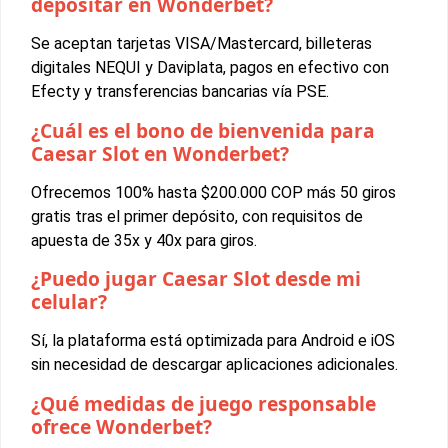
depositar en Wonderbet?
Se aceptan tarjetas VISA/Mastercard, billeteras
digitales NEQUI y Daviplata, pagos en efectivo con
Efecty y transferencias bancarias vía PSE.
¿Cuál es el bono de bienvenida para
Caesar Slot en Wonderbet?
Ofrecemos 100% hasta $200.000 COP más 50 giros
gratis tras el primer depósito, con requisitos de
apuesta de 35x y 40x para giros.
¿Puedo jugar Caesar Slot desde mi
celular?
Sí, la plataforma está optimizada para Android e iOS
sin necesidad de descargar aplicaciones adicionales.
¿Qué medidas de juego responsable
ofrece Wonderbet?