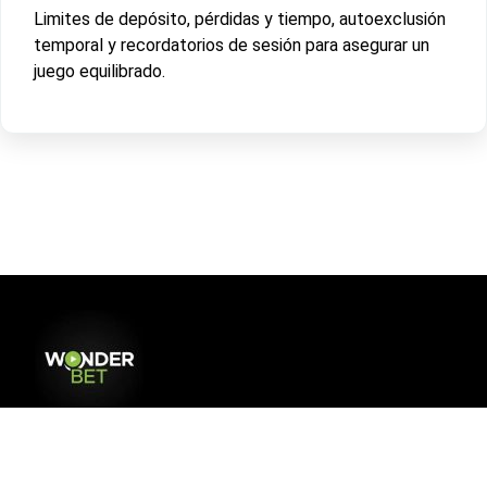
Limites de depósito, pérdidas y tiempo, autoexclusión
temporal y recordatorios de sesión para asegurar un
juego equilibrado.
© 2026 wonderbet-casino-colombia.com. All rights reserved.