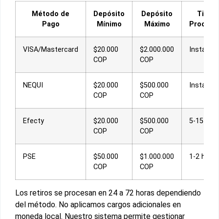
Método de
Depósito
Depósito
Tiemp
Pago
Mínimo
Máximo
Procesa
VISA/Mastercard
$20.000
$2.000.000
Instantá
COP
COP
NEQUI
$20.000
$500.000
Instantá
COP
COP
Efecty
$20.000
$500.000
5-15 min
COP
COP
PSE
$50.000
$1.000.000
1-2 hora
COP
COP
Los retiros se procesan en 24 a 72 horas dependiendo
del método. No aplicamos cargos adicionales en
moneda local. Nuestro sistema permite gestionar