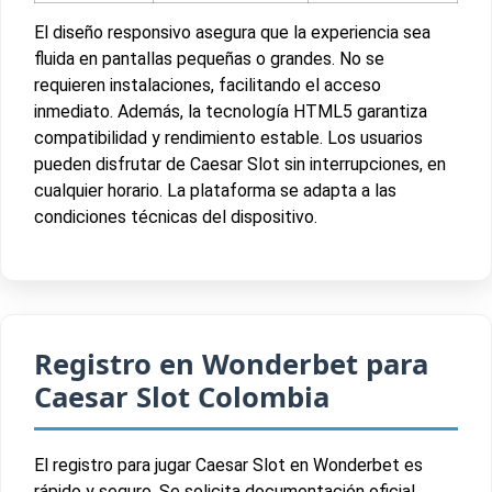
El diseño responsivo asegura que la experiencia sea
fluida en pantallas pequeñas o grandes. No se
requieren instalaciones, facilitando el acceso
inmediato. Además, la tecnología HTML5 garantiza
compatibilidad y rendimiento estable. Los usuarios
pueden disfrutar de Caesar Slot sin interrupciones, en
cualquier horario. La plataforma se adapta a las
condiciones técnicas del dispositivo.
Registro en Wonderbet para
Caesar Slot Colombia
El registro para jugar Caesar Slot en Wonderbet es
rápido y seguro. Se solicita documentación oficial